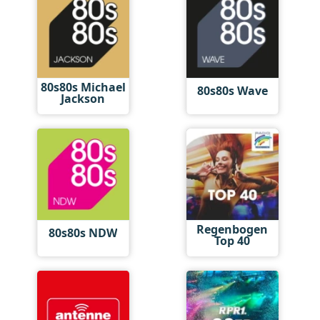
80s80s Michael
80s80s Wave
Jackson
Regenbogen
80s80s NDW
Top 40