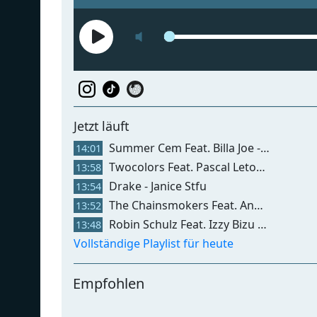
Jetzt läuft
Summer Cem Feat. Billa Joe - Killy Manjaro
14:01
Twocolors Feat. Pascal Letoublon - Break Up
13:58
Drake - Janice Stfu
13:54
The Chainsmokers Feat. Anna Sofia - Helium
13:52
Robin Schulz Feat. Izzy Bizu - Embers
13:48
Vollständige Playlist für heute
Empfohlen