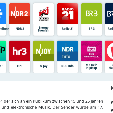
Energy
ndfunk
NDR 2
Radio 21
BR 3
Rad
Bremen
MK Dein
MP
Hr3
N-Joy
NDR Info
HipHop
Ha
r, der sich an ein Publikum zwischen 15 und 25 Jahren
W
 und elektronische Musik. Der Sender wurde am 17.
A