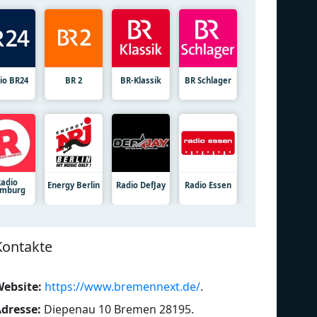
io BR24
BR 2
BR-Klassik
BR Schlager
Radio
Energy Berlin
Radio DefJay
Radio Essen
mburg
Kontakte
ebsite:
https://www.bremennext.de/
.
dresse:
Diepenau 10 Bremen 28195
.