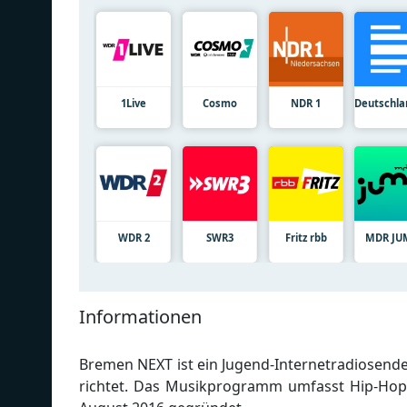
1Live
Cosmo
NDR 1
Deutschla
WDR 2
SWR3
Fritz rbb
MDR JU
Informationen
Bremen NEXT ist ein Jugend-Internetradiosende
richtet. Das Musikprogramm umfasst Hip-Hop