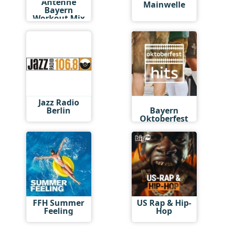
Antenne
Mainwelle
Bayern
Workout Mix
Jazz Radio
Antenne
Berlin
Bayern
Oktoberfest
Hits
FFH Summer
US Rap & Hip-
Feeling
Hop