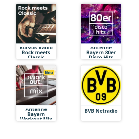
Klassik Radio
Antenne
Rock meets
Bayern 80er
Classic
Disco Hits
Antenne
BVB Netradio
Bayern
Workout Mix