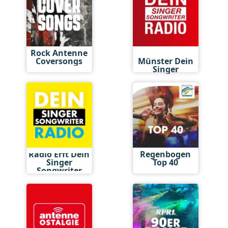
Rock Antenne
Antenne
Coversongs
Münster Dein
Singer
Songwriter
Radio Erft Dein
Regenbogen
Singer
Top 40
Songwriter