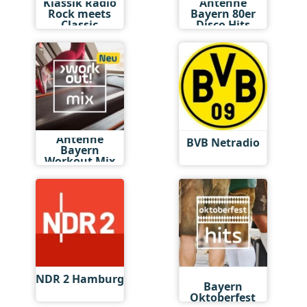
Klassik Radio
Antenne
Rock meets
Bayern 80er
Classic
Disco Hits
Antenne
BVB Netradio
Bayern
Workout Mix
Antenne
NDR 2 Hamburg
Bayern
Oktoberfest