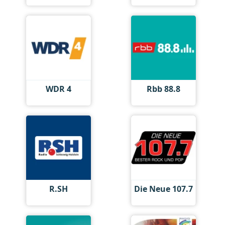
WDR 4
Rbb 88.8
R.SH
Die Neue 107.7