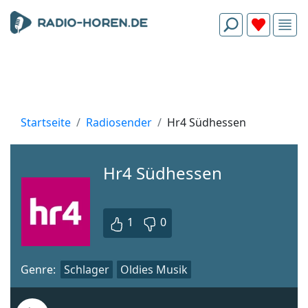
Startseite
Radiosender
Hr4 Südhessen
Hr4 Südhessen
1
0
Genre:
Schlager
Oldies Musik