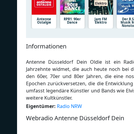
Antenne
RPR1. 90er
Jam FM
Der R.
Ostalgie
Dance
Elektro
Musik M
Nonst
Informationen
Antenne Düsseldorf Dein Oldie ist ein Rad
Jahrzehnte widmet, die auch heute noch bei d
den 60er, 70er und 80er Jahren, die eine no
Epochen zurückversetzen, die die Entwicklung 
umfasst legendäre Künstler und Bands wie Elvis 
weitere Kultkünstler.
Eigentümer:
Radio NRW
Webradio Antenne Düsseldorf Dein