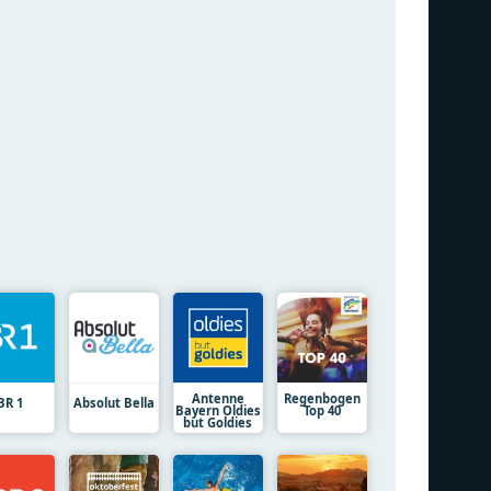
Antenne
Regenbogen
BR 1
Absolut Bella
Bayern Oldies
Top 40
but Goldies