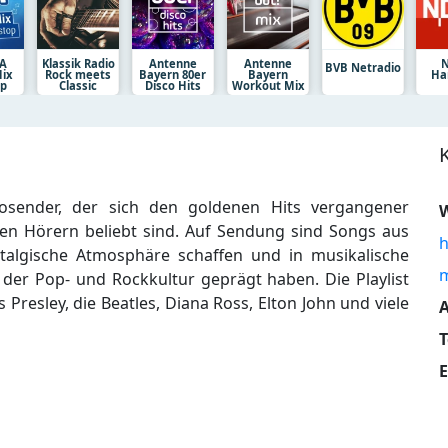
SA
Klassik Radio
Antenne
Antenne
N
BVB Netradio
ix
Rock meets
Bayern 80er
Bayern
Ha
op
Classic
Disco Hits
Workout Mix
iosender, der sich den goldenen Hits vergangener
W
en Hörern beliebt sind. Auf Sendung sind Songs aus
h
stalgische Atmosphäre schaffen und in musikalische
m
der Pop- und Rockkultur geprägt haben. Die Playlist
Presley, die Beatles, Diana Ross, Elton John und viele
A
E