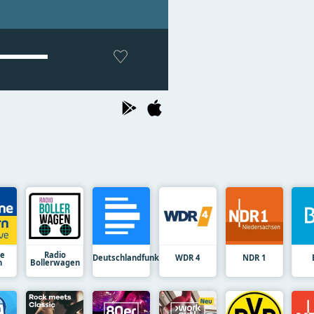
ne
Radio
Deutschlandfunk
WDR 4
NDR 1
n
Bollerwagen