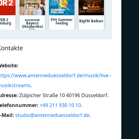
DR 2
Antenne
FFH Summer
BigFM Balkan
mburg
Bayern
Feeling
Oktoberfest
Hits
Kontakte
ebsite:
ttps://www.antenneduesseldorf.de/musik/live--
usikstreams
.
dresse:
Zülpicher Straße 10 40196 Düsseldorf
.
Telefonnummer:
+49 211 930 10 10
.
-Mail:
studio@antenneduesseldorf.de
.