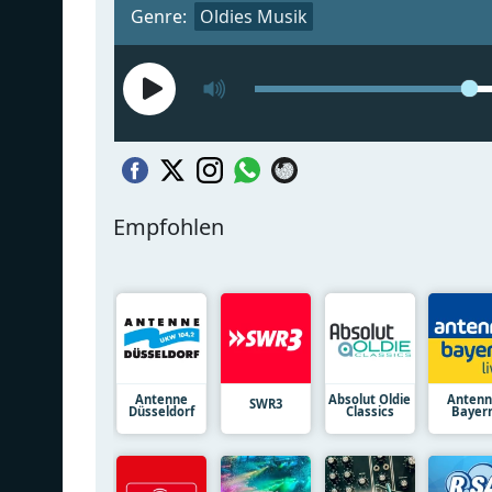
Genre:
Oldies Musik
Empfohlen
Antenne
Absolut Oldie
Anten
SWR3
Düsseldorf
Classics
Bayer