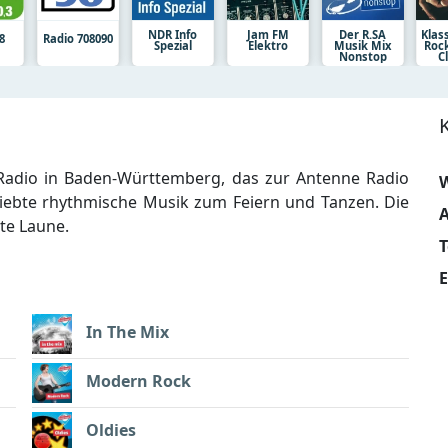
NDR Info
Jam FM
Der R.SA
Klas
8
Radio 708090
Spezial
Elektro
Musik Mix
Roc
Nonstop
C
-Radio in Baden-Württemberg, das zur Antenne Radio
W
ebte rhythmische Musik zum Feiern und Tanzen. Die
A
te Laune.
E
In The Mix
Modern Rock
Oldies