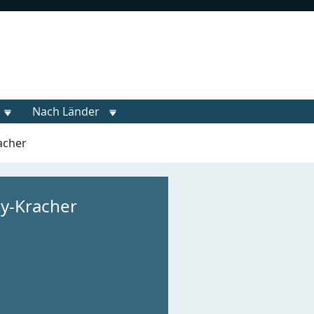
Nach Länder
acher
ty-Kracher