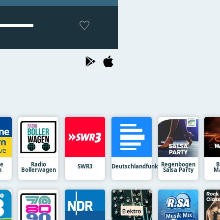
ne
Radio
Regenbogen
B
SWR3
Deutschlandfunk
n
Bollerwagen
Salsa Party
M