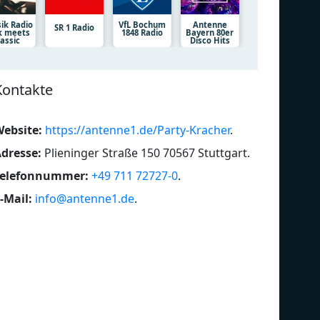
sik Radio
VfL Bochum
Antenne
SR 1 Radio
k meets
1848 Radio
Bayern 80er
lassic
Disco Hits
Kontakte
ebsite:
https://antenne1.de/Party-Kracher
.
dresse:
Plieninger Straße 150 70567 Stuttgart
.
Telefonnummer:
+49 711 72727-0
.
-Mail:
info@antenne1.de
.
Soft & Lazy
PL
Sommer-Hits
80
Top 40