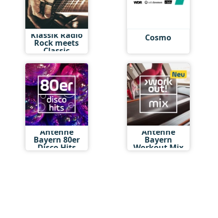
Klassik Radio
Cosmo
Rock meets
Classic
Antenne
Antenne
Bayern 80er
Bayern
Disco Hits
Workout Mix