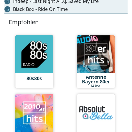
Indeep - Last Night A D.j. Saved My Life
4
Black Box - Ride On Time
5
Empfohlen
Antenne
80s80s
Bayern 80er
Hits