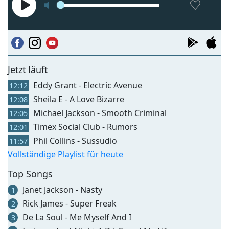
Jetzt läuft
Eddy Grant - Electric Avenue
12:12
Sheila E - A Love Bizarre
12:08
Michael Jackson - Smooth Criminal
12:05
Timex Social Club - Rumors
12:01
Phil Collins - Sussudio
11:57
Vollständige Playlist für heute
Top Songs
Janet Jackson - Nasty
1
Rick James - Super Freak
2
De La Soul - Me Myself And I
3