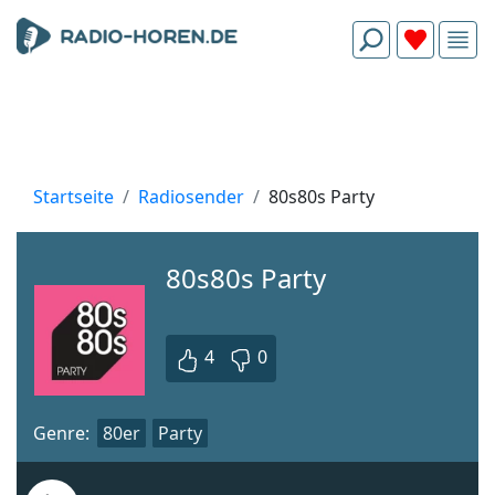
Startseite
Radiosender
80s80s Party
80s80s Party
4
0
Genre:
80er
Party