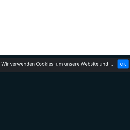
Wir verwenden Cookies, um unsere Website und unseren Service zu optimieren.
OK
Landesrundfunkanstalten
Über uns
Impressum
Kontakt
FAQ
Datenschutzerklärung