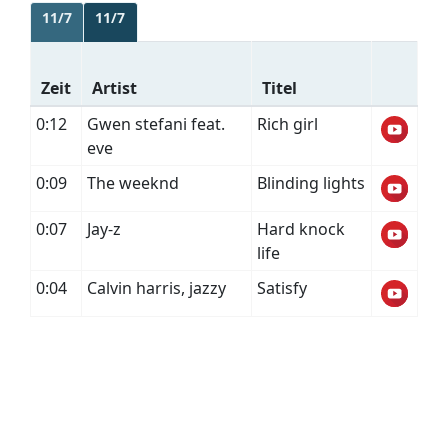
11/7
11/7
Zeit
Artist
Titel
0:12
Gwen stefani feat.
Rich girl
eve
0:09
The weeknd
Blinding lights
0:07
Jay-z
Hard knock
life
0:04
Calvin harris, jazzy
Satisfy