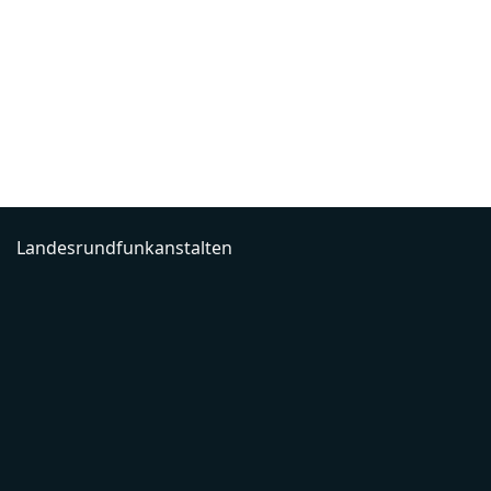
Landesrundfunkanstalten
Über uns
Impressum
Kontakt
FAQ
Datenschutzerklärung