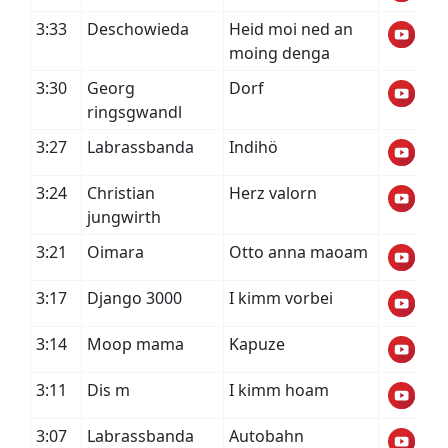
3:33
Deschowieda
Heid moi ned an
moing denga
3:30
Georg
Dorf
ringsgwandl
3:27
Labrassbanda
Indihö
3:24
Christian
Herz valorn
jungwirth
3:21
Oimara
Otto anna maoam
3:17
Django 3000
I kimm vorbei
3:14
Moop mama
Kapuze
3:11
Dis m
I kimm hoam
3:07
Labrassbanda
Autobahn