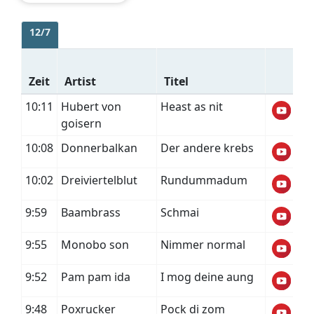
12/7
Zeit
Artist
Titel
10:11
Hubert von
Heast as nit
goisern
10:08
Donnerbalkan
Der andere krebs
10:02
Dreiviertelblut
Rundummadum
9:59
Baambrass
Schmai
9:55
Monobo son
Nimmer normal
9:52
Pam pam ida
I mog deine aung
9:48
Poxrucker
Pock di zom