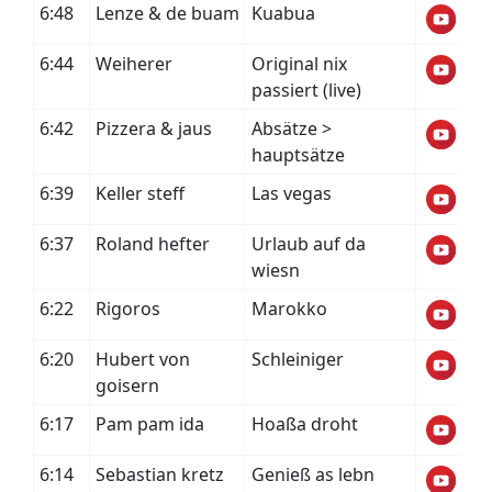
6:48
Lenze & de buam
Kuabua
6:44
Weiherer
Original nix
passiert (live)
6:42
Pizzera & jaus
Absätze >
hauptsätze
6:39
Keller steff
Las vegas
6:37
Roland hefter
Urlaub auf da
wiesn
6:22
Rigoros
Marokko
6:20
Hubert von
Schleiniger
goisern
6:17
Pam pam ida
Hoaßa droht
6:14
Sebastian kretz
Genieß as lebn