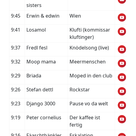
sisters
9:45
Erwin & edwin
Wien
9:41
Losamol
Klufti (kommissar
kluftinger)
9:37
Fredl fesl
Knödelsong (live)
9:32
Moop mama
Meermenschen
9:29
Briada
Moped in den club
9:26
Stefan dettl
Rockstar
9:23
Django 3000
Pause vo da welt
9:19
Peter cornelius
Der kaffee ist
fertig
9:16
Fäaschtbänkler
Eskalation