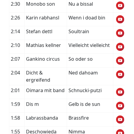
2:30
Monobo son
Nu a bissal
2:26
Karin rabhansl
Wenn i doad bin
2:14
Stefan dettl
Soultrain
2:10
Mathias kellner
Vielleicht vielleicht
2:07
Gankino circus
So oder so
2:04
Dicht &
Ned dahoam
ergreifend
2:01
Oimara mit band
Schnucki-putzi
1:59
Dis m
Gelb is de sun
1:58
Labrassbanda
Brassfire
1:55
Deschowieda
Nimma