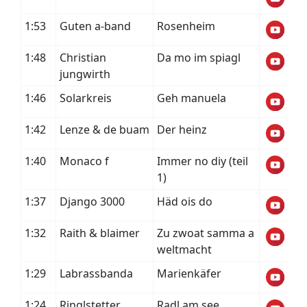
1:53
Guten a-band
Rosenheim
1:48
Christian
Da mo im spiagl
jungwirth
1:46
Solarkreis
Geh manuela
1:42
Lenze & de buam
Der heinz
1:40
Monaco f
Immer no diy (teil
1)
1:37
Django 3000
Häd ois do
1:32
Raith & blaimer
Zu zwoat samma a
weltmacht
1:29
Labrassbanda
Marienkäfer
1:24
Ringlstetter
Radl am see