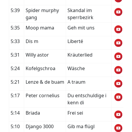
5:39
Spider murphy
Skandal im
gang
sperrbezirk
5:35
Moop mama
Geh mit uns
5:33
Dis m
Liberté
5:31
Willy astor
Kräuterlied
5:24
Kofelgschroa
Wäsche
5:21
Lenze & de buam
A traum
5:17
Peter cornelius
Du entschuldige i
kenn di
5:14
Briada
Frei sei
5:10
Django 3000
Gib ma flügl