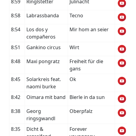
8:59
Ringlstetter
Julinacht
8:58
Labrassbanda
Tecno
8:54
Los dos y
Mir hom an seier
compañeros
8:51
Gankino circus
Wirt
8:48
Maxi pongratz
Freiheit für die
gans
8:45
Solarkreis feat.
Ok
naomi burke
8:42
Oimara mit band
Bierle in da sun
8:38
Georg
Oberpfalz
ringsgwandl
8:35
Dicht &
Forever