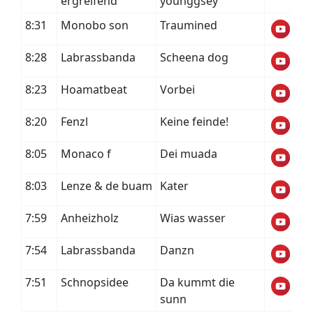
ergreifend
younggsey
8:31
Monobo son
Traumined
8:28
Labrassbanda
Scheena dog
8:23
Hoamatbeat
Vorbei
8:20
Fenzl
Keine feinde!
8:05
Monaco f
Dei muada
8:03
Lenze & de buam
Kater
7:59
Anheizholz
Wias wasser
7:54
Labrassbanda
Danzn
7:51
Schnopsidee
Da kummt die
sunn