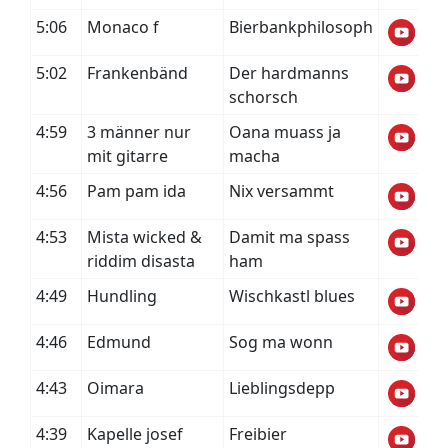
5:06
Monaco f
Bierbankphilosoph
5:02
Frankenbänd
Der hardmanns
schorsch
4:59
3 männer nur
Oana muass ja
mit gitarre
macha
4:56
Pam pam ida
Nix versammt
4:53
Mista wicked &
Damit ma spass
riddim disasta
ham
4:49
Hundling
Wischkastl blues
4:46
Edmund
Sog ma wonn
4:43
Oimara
Lieblingsdepp
4:39
Kapelle josef
Freibier