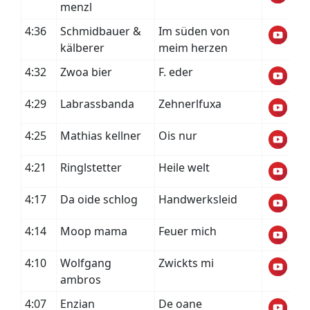
menzl
4:36
Schmidbauer &
Im süden von
kälberer
meim herzen
4:32
Zwoa bier
F. eder
4:29
Labrassbanda
Zehnerlfuxa
4:25
Mathias kellner
Ois nur
4:21
Ringlstetter
Heile welt
4:17
Da oide schlog
Handwerksleid
4:14
Moop mama
Feuer mich
4:10
Wolfgang
Zwickts mi
ambros
4:07
Enzian
De oane