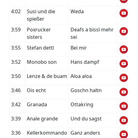
4:02
Susi und die
Weda
spießer
3:59
Poxrucker
Deafs a bissl mehr
sisters
sei
3:55
Stefan dettl
Bei mir
3:52
Monobo son
Hans dampf
3:50
Lenze & de buam
Aloa aloa
3:46
Ois echt
Goschn haltn
3:42
Granada
Ottakring
3:39
Anale grande
Und du sagst
3:36
Kellerkommando
Ganz anders