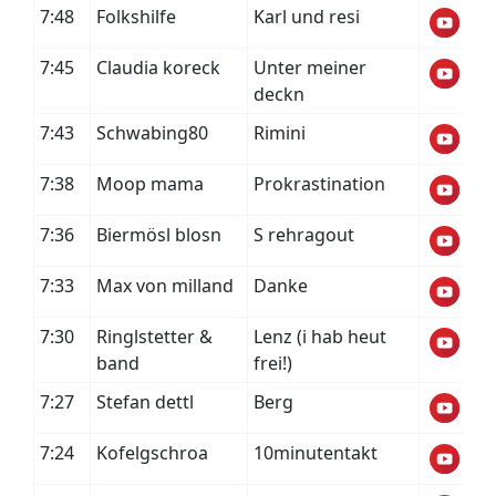
7:48
Folkshilfe
Karl und resi
7:45
Claudia koreck
Unter meiner
deckn
7:43
Schwabing80
Rimini
7:38
Moop mama
Prokrastination
7:36
Biermösl blosn
S rehragout
7:33
Max von milland
Danke
7:30
Ringlstetter &
Lenz (i hab heut
band
frei!)
7:27
Stefan dettl
Berg
7:24
Kofelgschroa
10minutentakt