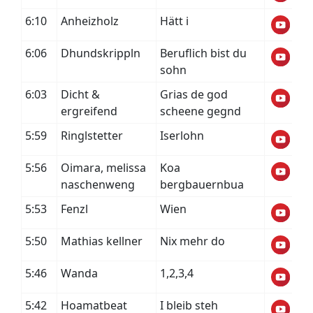
6:10
Anheizholz
Hätt i
6:06
Dhundskrippln
Beruflich bist du
sohn
6:03
Dicht &
Grias de god
ergreifend
scheene gegnd
5:59
Ringlstetter
Iserlohn
5:56
Oimara, melissa
Koa
naschenweng
bergbauernbua
5:53
Fenzl
Wien
5:50
Mathias kellner
Nix mehr do
5:46
Wanda
1,2,3,4
5:42
Hoamatbeat
I bleib steh