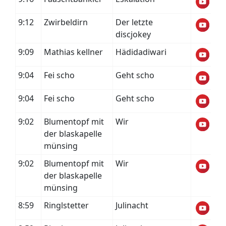
9:12
Zwirbeldirn
Der letzte
discjokey
9:09
Mathias kellner
Hädidadiwari
9:04
Fei scho
Geht scho
9:04
Fei scho
Geht scho
9:02
Blumentopf mit
Wir
der blaskapelle
münsing
9:02
Blumentopf mit
Wir
der blaskapelle
münsing
8:59
Ringlstetter
Julinacht