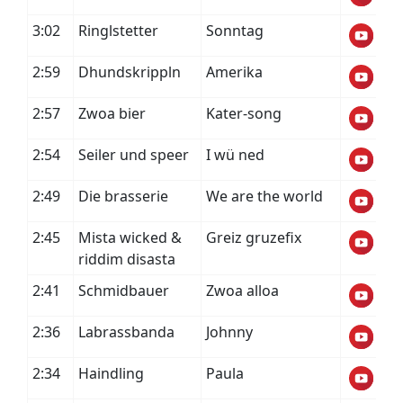
3:02
Ringlstetter
Sonntag
2:59
Dhundskrippln
Amerika
2:57
Zwoa bier
Kater-song
2:54
Seiler und speer
I wü ned
2:49
Die brasserie
We are the world
2:45
Mista wicked &
Greiz gruzefix
riddim disasta
2:41
Schmidbauer
Zwoa alloa
2:36
Labrassbanda
Johnny
2:34
Haindling
Paula