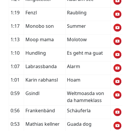
1:19
Fenzl
Raubling
1:17
Monobo son
Summer
1:13
Moop mama
Molotow
1:10
Hundling
Es geht ma guat
1:07
Labrassbanda
Alarm
1:01
Karin rabhansl
Hoam
0:59
Gsindl
Weltmoasda von
da hammeklass
0:56
Frankenbänd
Schäuferla
0:53
Mathias kellner
Guada dog