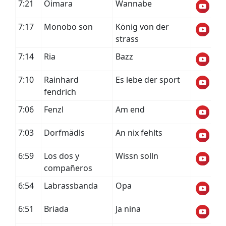
7:21
Oimara
Wannabe
7:17
Monobo son
König von der
strass
7:14
Ria
Bazz
7:10
Rainhard
Es lebe der sport
fendrich
7:06
Fenzl
Am end
7:03
Dorfmädls
An nix fehlts
6:59
Los dos y
Wissn solln
compañeros
6:54
Labrassbanda
Opa
6:51
Briada
Ja nina